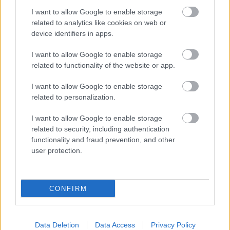
I want to allow Google to enable storage
related to analytics like cookies on web or
device identifiers in apps.
I want to allow Google to enable storage
related to functionality of the website or app.
I want to allow Google to enable storage
related to personalization.
I want to allow Google to enable storage
related to security, including authentication
functionality and fraud prevention, and other
user protection.
és
Vegyes salátát sajttal
(Rántott sajt csíkok,
paprika, paradicsom, saláta, uborka, főtt tojás,
CONFIRM
napraforgómag, sült alma, kukorica, tűzdelt gomba,
cipó, fokhagymás mártás) 16.99 Eur-ért rendeltünk.
Data Deletion
Data Access
Privacy Policy