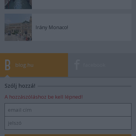
Irány Monaco!
blog.hu
facebook
Szólj hozzá!
A hozzászóláshoz be kell lépned!