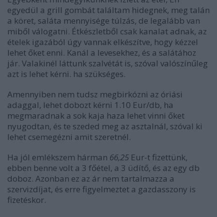
egyedül a grill gombát találtam hidegnek, meg talán
a köret, saláta mennyisége túlzás, de legalább van
miből válogatni. Étkészletből csak kanalat adnak, az
ételek igazából úgy vannak elkészítve, hogy kézzel
lehet őket enni. Kanál a levesekhez, és a salátához
jár. Valakinél láttunk szalvétát is, szóval valószínűleg
azt is lehet kérni. ha szükséges.
Amennyiben nem tudsz megbirkózni az óriási
adaggal, lehet dobozt kérni 1.10 Eur/db, ha
megmaradnak a sok kaja haza lehet vinni őket
nyugodtan, és te szeded meg az asztalnál, szóval ki
lehet csemegézni amit szeretnél.
Ha jól emlékszem hárman
66,25
Eur-t fizettünk,
ebben benne volt a 3 főétel, a 3 üdítő, és az egy db
doboz. Azonban ez az ár nem tartalmazza a
szervizdíjat, és erre figyelmeztet a gazdasszony is
fizetéskor.