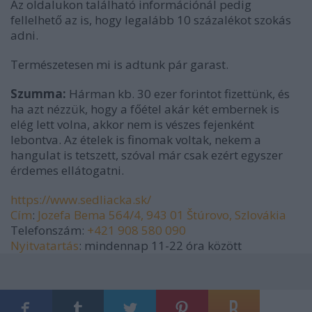
Az oldalukon található információnál pedig
fellelhető az is, hogy legalább 10 százalékot szokás
adni.
Természetesen mi is adtunk pár garast.
Szumma:
Hárman kb. 30 ezer forintot fizettünk, és
ha azt nézzük, hogy a főétel akár két embernek is
elég lett volna, akkor nem is vészes fejenként
lebontva. Az ételek is finomak voltak, nekem a
hangulat is tetszett, szóval már csak ezért egyszer
érdemes ellátogatni.
https://www.sedliacka.sk/
Cím
:
Jozefa Bema 564/4, 943 01 Štúrovo, Szlovákia
Telefonszám
:
+421 908 580 090
Nyitvatartás
:
mindennap 11-22 óra között