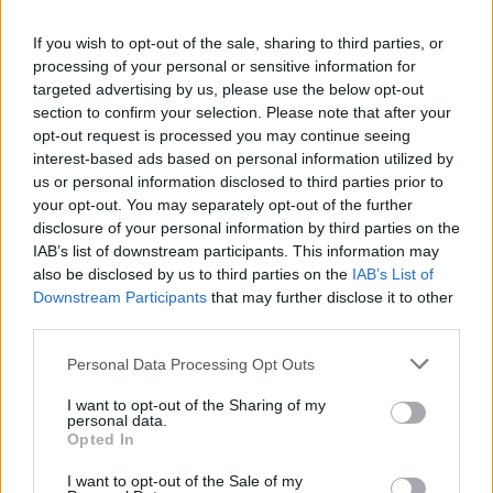
zabalap felkiáltással, majd kérdezte, hogy mit
vedelünk?
If you wish to opt-out of the sale, sharing to third parties, or
processing of your personal or sensitive information for
Kisvártatva kihozta az üveges üdítőket 2.90 Euroért
targeted advertising by us, please use the below opt-out
fejenként, majd felvette az ételek rendelését.
section to confirm your selection. Please note that after your
opt-out request is processed you may continue seeing
Az
étlap (zabalap)
is megér egy misét.
interest-based ads based on personal information utilized by
us or personal information disclosed to third parties prior to
your opt-out. You may separately opt-out of the further
disclosure of your personal information by third parties on the
IAB’s list of downstream participants. This information may
also be disclosed by us to third parties on the
IAB’s List of
Downstream Participants
that may further disclose it to other
third parties.
Please note that this website/app uses one or more Google
Personal Data Processing Opt Outs
services and may gather and store information including but
not limited to your visit or usage behaviour. You may click to
I want to opt-out of the Sharing of my
personal data.
grant or deny consent to Google and its third-party tags to
Opted In
use your data for below specified purposes in below Google
consent section.
I want to opt-out of the Sale of my