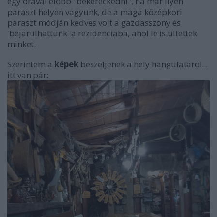
egy órával előbb "bekéreckedni", ha már ilyen
paraszt helyen vagyunk, de a maga középkori
paraszt módján kedves volt a gazdasszony és
'béjárulhattunk' a rezidenciába, ahol le is ültettek
minket.
Szerintem a
képek
beszéljenek a hely hangulatáról...
itt van pár: