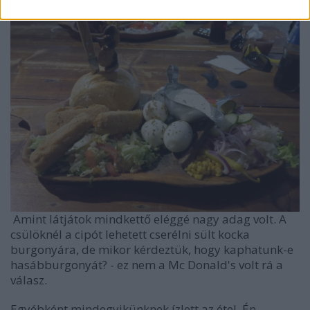
Amint látjátok mindkettő eléggé nagy adag volt. A
csülöknél a cipót lehetett cserélni sült kocka
burgonyára, de mikor kérdeztük, hogy kaphatunk-e
hasábburgonyát? - ez nem a Mc Donald's volt rá a
válasz.
Egyébként mindegyikünknek ízlett az étel, Én