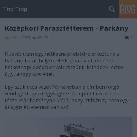
Trip Tipp
Középkori Parasztétterem - Párkány
Bubu81
•
2025. április 26.
0
Húsvét után egy hétköznapi ebédre érkeztünk a
bakancslistás helyre. Hétköznap volt, de nem
hétköznapi ebédben volt részünk. Mindenki értse
úgy, ahogy szeretné.
Egy szűk utca vezet Párkányban a címben forgó
vendéglátóipari egységhez. Az épület utcafronti
része már harsányan kiállt, hogy itt bizony nem egy
átlagos étteremről van szó.