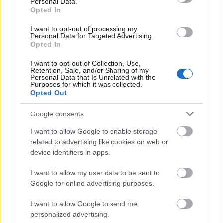
Personal Data.
Opted In
I want to opt-out of processing my
Körülbelül egy órát vártunk az ételekre, ám aki ide
Personal Data for Targeted Advertising.
ellátogat nem fog ez idő alatt sem unatkozni. A
Opted In
személyzet gondoskodik a show-ról, hol a trágár
ordibálással, hol a tömlöcbe küldött vendégekkel,
I want to opt-out of Collection, Use,
Retention, Sale, and/or Sharing of my
akiket csak az összekoldult váltság díj fejébe
Personal Data that Is Unrelated with the
engednek ki onnan.
Purposes for which it was collected.
Opted Out
Persze semmit nem kell komolyan venni, és ez így is
Google consents
van jól. Ide úgy kell érkezni, hogy ezt mindenképpen
tartsuk szem előtt, hogy a szórakoztatás a lényeg,
I want to allow Google to enable storage
nem a sértegetés.
related to advertising like cookies on web or
device identifiers in apps.
Na de térjünk vissza az ételekre...
I want to allow my user data to be sent to
Sánta kocát
(Búbos kemencében sült csülök,
Google for online advertising purposes.
tűzdelt gomba, sült alma, kukorica, kolbász, cipó,
zöldségköret) 19.99 Eur,
I want to allow Google to send me
personalized advertising.