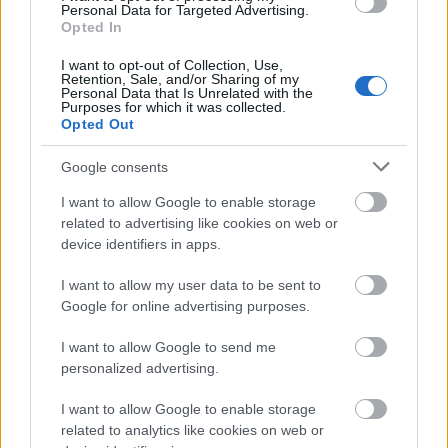
Personal Data for Targeted Advertising.
hidegek a 30-32 fokos medencék, egyedül a
Opted In
gyógyfürdő vizeit találtam túl melegnek, az egyik
medence 38 fokos volt.
I want to opt-out of Collection, Use,
Retention, Sale, and/or Sharing of my
Personal Data that Is Unrelated with the
Purposes for which it was collected.
Opted Out
Google consents
I want to allow Google to enable storage
related to advertising like cookies on web or
device identifiers in apps.
I want to allow my user data to be sent to
Google for online advertising purposes.
I want to allow Google to send me
personalized advertising.
I want to allow Google to enable storage
related to analytics like cookies on web or
Két alkalommal ebédeltünk a fürdőben, mindkétszer