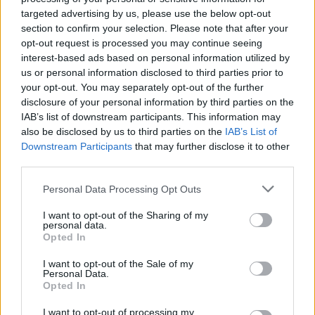
Érdekesség, hogy a csúszdás élményfürdő rész
targeted advertising by us, please use the below opt-out
section to confirm your selection. Please note that after your
szezonon kívül és hétköznap csak 14 órától van
opt-out request is processed you may continue seeing
nyitva.
interest-based ads based on personal information utilized by
us or personal information disclosed to third parties prior to
your opt-out. You may separately opt-out of the further
disclosure of your personal information by third parties on the
IAB’s list of downstream participants. This information may
also be disclosed by us to third parties on the
IAB’s List of
Downstream Participants
that may further disclose it to other
third parties.
Please note that this website/app uses one or more Google
Personal Data Processing Opt Outs
services and may gather and store information including but
not limited to your visit or usage behaviour. You may click to
I want to opt-out of the Sharing of my
personal data.
grant or deny consent to Google and its third-party tags to
Opted In
use your data for below specified purposes in below Google
consent section.
I want to opt-out of the Sale of my
Personal Data.
Opted In
A vizek hőmérséklete nekem tetszett, nem voltak túl
I want to opt-out of processing my