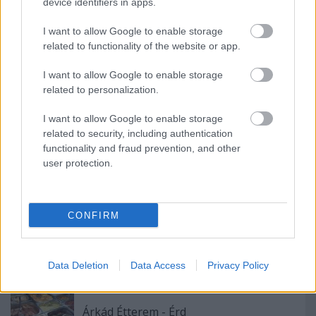
device identifiers in apps.
bisztró ételeket ettünk, lepényt és pizzát. Nekem
mindkettő ízlett és az árak is a fürdőhöz mérten
I want to allow Google to enable storage
voltak megszabva.
related to functionality of the website or app.
Érdemes hétfő és csütörtök között látogatni
I want to allow Google to enable storage
szezonon kívül a fürdőt, mert ilyenkor kevesen
related to personalization.
vannak és a felnőtt belépő is 5700 Ft, még péntektől
és szezonban majdnem a duplája.
I want to allow Google to enable storage
related to security, including authentication
Web:
https://www.napfenyfurdoaquapolis.com/
functionality and fraud prevention, and other
user protection.
CONFIRM
Ajánlott bejegyzések:
Data Deletion
Data Access
Privacy Policy
Árkád Étterem - Érd