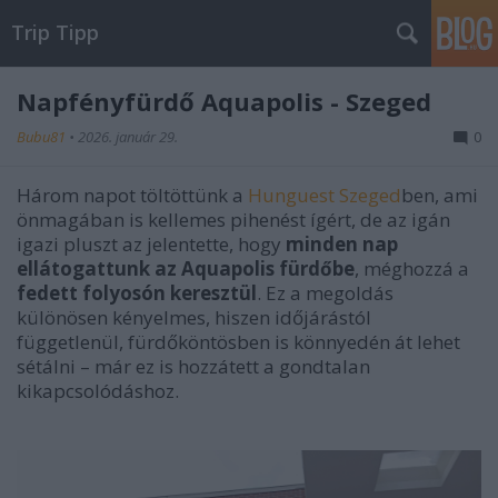
Trip Tipp
Napfényfürdő Aquapolis - Szeged
Bubu81
•
2026. január 29.
0
Három napot töltöttünk a
Hunguest Szeged
ben, ami
önmagában is kellemes pihenést ígért, de az igán
igazi pluszt az jelentette, hogy
minden nap
ellátogattunk az Aquapolis fürdőbe
, méghozzá a
fedett folyosón keresztül
. Ez a megoldás
különösen kényelmes, hiszen időjárástól
függetlenül, fürdőköntösben is könnyedén át lehet
sétálni – már ez is hozzátett a gondtalan
kikapcsolódáshoz.