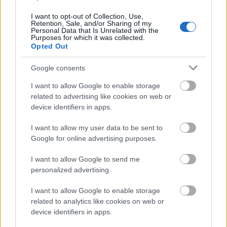
I want to opt-out of Collection, Use,
Retention, Sale, and/or Sharing of my
Personal Data that Is Unrelated with the
Purposes for which it was collected.
Opted Out
Google consents
I want to allow Google to enable storage
Club Tihany Resort (Hotel és
related to advertising like cookies on web or
device identifiers in apps.
Üdülőfalu)
I want to allow my user data to be sent to
Bubu81
•
2025. május 25.
0
Google for online advertising purposes.
Egy hétköznapi májusi másfél napot töltöttem a
I want to allow Google to send me
Club Tihany
ban, amely alapból egy vízparti 330
personalized advertising.
szobás szálloda.
I want to allow Google to enable storage
related to analytics like cookies on web or
device identifiers in apps.