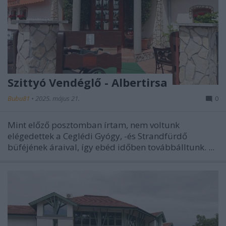
Szittyó Vendéglő - Albertirsa
Bubu81
•
2025. május 21.
0
Mint előző posztomban írtam, nem voltunk
elégedettek a Ceglédi Gyógy, -és Strandfürdő
büféjének áraival, így ebéd időben továbbálltunk. ...