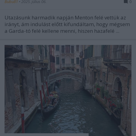
Bubu81
•
2025. július 06.
0
Utazásunk harmadik napján
Menton
felé vettük az
irányt, ám indulást előtt kifundáltam, hogy mégsem
a Garda-tó felé kellene menni, hiszen hazafelé ...