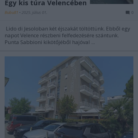
Egy kis túra Velencében
Bubu81
•
2025. július 01.
0
Lido di Jesoloban két éjszakát töltöttünk. Ebből egy
napot
Velence
részbeni felfedezésére szántunk.
Punta Sabbioni kikötőjéből hajóval ...