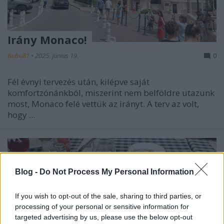
Irány Monaco!
Bubu81
•
2025. június 19.
0
Fél évnyi tervezés után, kilépve saját
komfortzónánkból, miszerint nem belföldre utazunk
most,
Monaco
felé vettük az irányt. A terv az volt,
hogy ...
Blog -
Do Not Process My Personal Information
If you wish to opt-out of the sale, sharing to third parties, or
processing of your personal or sensitive information for
targeted advertising by us, please use the below opt-out