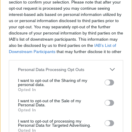
section to confirm your selection. Please note that after your
opt-out request is processed you may continue seeing
interest-based ads based on personal information utilized by
us or personal information disclosed to third parties prior to
your opt-out. You may separately opt-out of the further
disclosure of your personal information by third parties on the
Maros Étterem - Nagymaros
IAB’s list of downstream participants. This information may
also be disclosed by us to third parties on the
IAB’s List of
Bubu81
•
2025. június 09.
0
Downstream Participants
that may further disclose it to other
third parties.
Please note that this website/app uses one or more Google
Personal Data Processing Opt Outs
Hétvégi vacsorát költöttünk el a
Maros Étterembe
n
services and may gather and store information including but
többedmagunkkal. Maga a hely közvetlen a
not limited to your visit or usage behaviour. You may click to
I want to opt-out of the Sharing of my
hajóállomásnál található a ...
personal data.
grant or deny consent to Google and its third-party tags to
Opted In
use your data for below specified purposes in below Google
consent section.
I want to opt-out of the Sale of my
Personal Data.
Opted In
I want to opt-out of processing my
Personal Data for Targeted Advertising.
Opted In