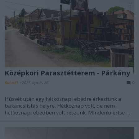
Középkori Parasztétterem - Párkány
Bubu81
•
2025. április 26.
0
Húsvét után egy hétköznapi ebédre érkeztünk a
bakancslistás helyre. Hétköznap volt, de nem
hétköznapi ebédben volt részünk. Mindenki értse ...